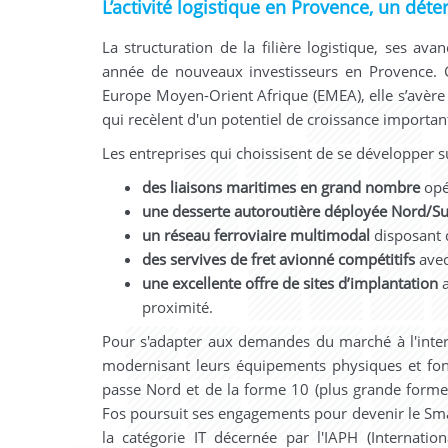
L’activité logistique en Provence, un déte
La structuration de la filière logistique, ses a
année de nouveaux investisseurs en Provence. 
Europe Moyen-Orient Afrique (EMEA),
elle s’avèr
qui recèlent d'un potentiel de croissance importan
Les entreprises qui choissisent de se développer sur
des
liaisons maritimes en grand nombre
opé
une
desserte autoroutière déployée Nord/S
un
réseau ferroviaire multimodal
disposant 
des
servives de fret avionné compétitifs
avec
une
excellente offre de sites d’implantation
proximité.
Pour s'adapter aux demandes du marché à l'intern
modernisant leurs équipements physiques et fonct
passe Nord et de la forme 10 (plus grande forme 
Fos poursuit ses engagements pour devenir le Smar
la catégorie IT décernée par l'IAPH (Internatio