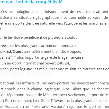
rminant fort de la compétitivité
vancées technologiques et le foisonnement de ses acteurs attiren
Grâce à sa situation géographique incontournable au cœur de
e être une porte d’entrée naturelle vers l'Europe et les marchés é
t.
 le territoire bénéficient de plusieurs atouts :
rées par les plus grands armateurs mondiaux,
ud – Est/Ouest
particulièrement bien développée,
ème
de la 2
plus importante gare de triage française,
 un aéroport international ouvert 24h/24,
avec 5 parcs logistiques majeurs et une multitude d’autres sites d
ational, les infrastructures aéro-porturaires investissent cons
ionnels dans la chaîne logistique. Ainsi, alors que les chantie
de réparation navale de Méditerranée) s'achèvent, le port de Ma
t Port de demain. Le « Gold IT Awards », la plus grande distinct
nal Association of Ports and Harbors) reçu par le port et l'en