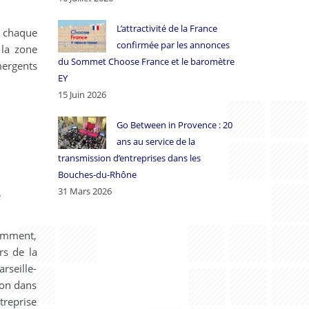
L’attractivité de la France
t chaque
confirmée par les annonces
 la zone
du Sommet Choose France et le baromètre
mergents
EY
15 Juin 2026
Go Between in Provence : 20
ans au service de la
transmission d’entreprises dans les
Bouches-du-Rhône
31 Mars 2026
e
tamment,
rs de la
rseille-
ion dans
treprise