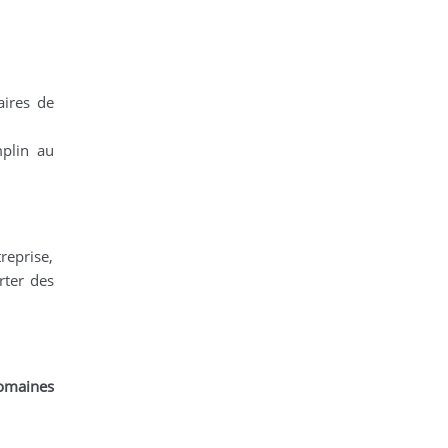
aires de
mplin au
reprise,
rter des
domaines