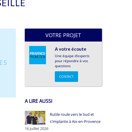
SEILLE
VOTRE PROJET
E
A votre écoute
Une équipe d'experts
pour répondre à vos
ES
questions
CONTACT
A LIRE AUSSI
Rutile roule vers le Sud et
s'implante à Aix-en-Provence
16 Juillet 2026