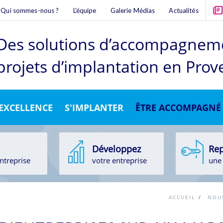
Qui sommes-nous ?
L'équipe
Galerie Médias
Actualités
Des solutions d’accompagnem
projets d’implantation en Pro
'EXCELLENCE
S'IMPLANTER
ÊTRE ACCOMPAGNÉ
Développez
Rep
ntreprise
votre entreprise
une 
ACCUEIL
/
NOU