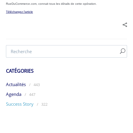
RueDuCommerce.com, connait tous les détails de cette opération.
Téléchargez l'article
CATÉGORIES
Actualités
/
443
Agenda
/
447
Success Story
/
322