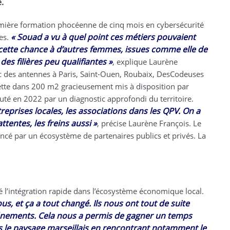
.
emière formation phocéenne de cinq mois en cybersécurité
«
.
Souad a vu à quel point ces métiers pouvaient
es.
 cette chance à d’autres femmes, issues comme elle de
des filières peu qualifiantes
.
»
, explique Laurène
c des antennes à Paris, Saint-Ouen, Roubaix, DesCodeuses
liette dans 200 m2 gracieusement mis à disposition par
buté en 2022 par un diagnostic approfondi du territoire.
reprises locales, les associations dans les QPV. On a
ttentes, les freins aussi
.
»
, précise Laurène François. Le
ancé par un écosystème de partenaires publics et privés. La
l’intégration rapide dans l’écosystème économique local.
s, et ça a tout changé. Ils nous ont tout de suite
vénements. Cela nous a permis de gagner un temps
 le paysage marseillais en rencontrant notamment le