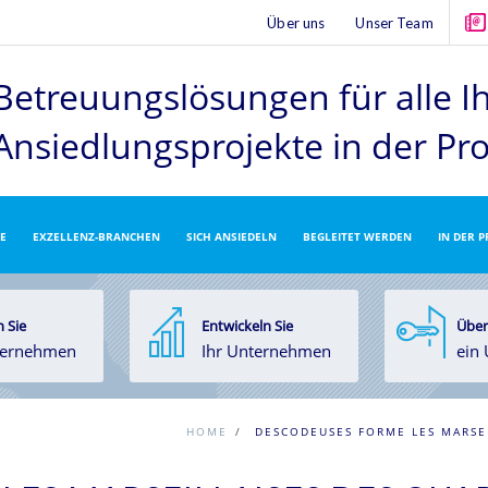
Über uns
Unser Team
Betreuungslösungen für alle I
Ansiedlungsprojekte
in der Pr
E
EXZELLENZ-BRANCHEN
SICH ANSIEDELN
BEGLEITET WERDEN
IN DER 
 Sie
Entwickeln Sie
Über
ternehmen
Ihr Unternehmen
ein
HOME
/
DESCODEUSES FORME LES MARSE