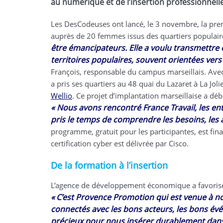
au numérique et de l’insertion professionnelle
Les DesCodeuses ont lancé, le 3 novembre, la pr
auprès de 20 femmes issus des quartiers populair
être émancipateurs. Elle a voulu transmettre
territoires populaires, souvent orientées vers 
François, responsable du campus marseillais. Ave
a pris ses quartiers au 48 quai du Lazaret à La Jo
Wellio
. Ce projet d’implantation marseillaise a dé
«
.
Nous avons rencontré France Travail, les ent
pris le temps de comprendre les besoins, les a
programme, gratuit pour les participantes, est fin
certification cyber est délivrée par Cisco.
De la formation à l’insertion
L’agence de développement économique a favorisé 
«
.
C’est Provence Promotion qui est venue à nou
connectés avec les bons acteurs, les bons é
précieux pour nous insérer durablement dans