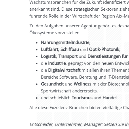
Wachstumsbranchen für die Zukunft identifiziert w
anerkannt sind. Diese strategischen Sektoren ziehe
führende Rolle in der Wirtschaft der Region Aix-M
Zu den Aufgaben unserer Agentur gehört es deshal
Ökosysteme vorzustellen:
Nahrungsmittelindustrie
,
Luftfahrt
,
Schiffbau
und
Optik-Photonik
,
Logistik
,
Transport
und
Dienstleistungen
für
die
Industrie
, geprägt von den neuen Entwic
die
Digitalwirtschaft
mit allen ihren Themenb
Bereiche Software, Beratung und IT-Dienstlei
Gesundheit
und
Wellness
mit der Biotechnol
Sportwirtschaft andererseits,
und schließlich
Tourismus
und
Handel
.
Alle diese Exzellenz-Branchen bieten vielfältige 
Entscheider, Unternehmer, Manager: Setzen Sie Ih