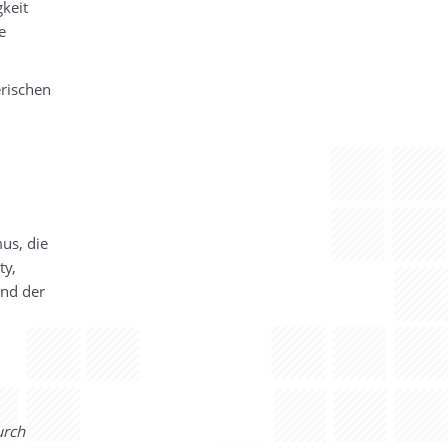
keit
e
erischen
us, die
ty,
und der
urch