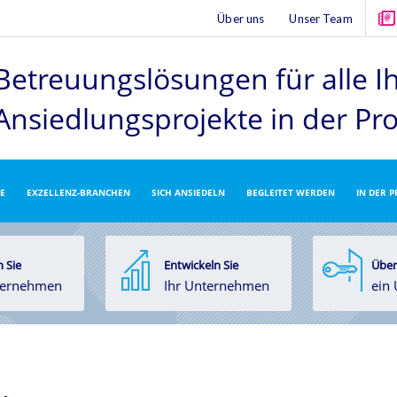
Über uns
Unser Team
Betreuungslösungen für alle I
Ansiedlungsprojekte
in der Pr
E
EXZELLENZ-BRANCHEN
SICH ANSIEDELN
BEGLEITET WERDEN
IN DER 
 Sie
Entwickeln Sie
Über
ternehmen
Ihr Unternehmen
ein