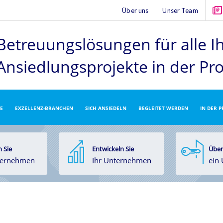
Über uns
Unser Team
Betreuungslösungen für alle I
Ansiedlungsprojekte
in der Pr
E
EXZELLENZ-BRANCHEN
SICH ANSIEDELN
BEGLEITET WERDEN
IN DER 
 Sie
Entwickeln Sie
Über
ternehmen
Ihr Unternehmen
ein