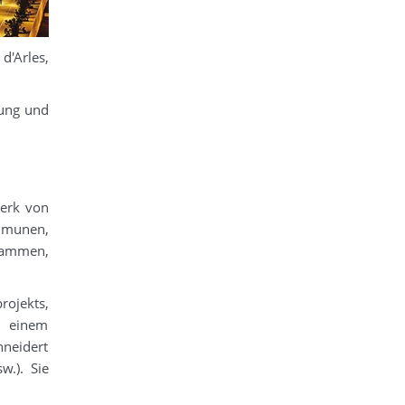
d'Arles,
lung und
werk von
mmunen,
usammen,
rojekts,
n einem
hneidert
w.). Sie