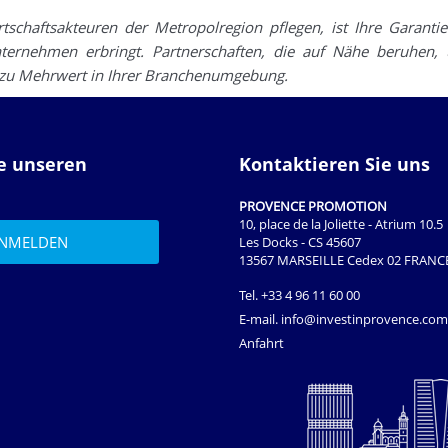
schaftsakteuren der Metropolregion pflegen, ist Ihre Garantie
ternehmen erbringt. Partnerschaften, die auf Nähe beruhen,
zu Mehrwert in Ihrer Branchenumgebung.
ie unseren
Kontaktieren Sie uns
PROVENCE PROMOTION
10, place de la Joliette - Atrium 10.5
Les Docks - CS 45607
13567 MARSEILLE Cedex 02 FRANC
Tel.
+33 4 96 11 60 00
E-mail.
info@investinprovence.com
Anfahrt