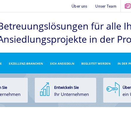
Über uns
Unser Team
Betreuungslösungen für alle I
Ansiedlungsprojekte
in der Pr
E
EXZELLENZ-BRANCHEN
SICH ANSIEDELN
BEGLEITET WERDEN
IN DER 
 Sie
Entwickeln Sie
Über
ternehmen
Ihr Unternehmen
ein