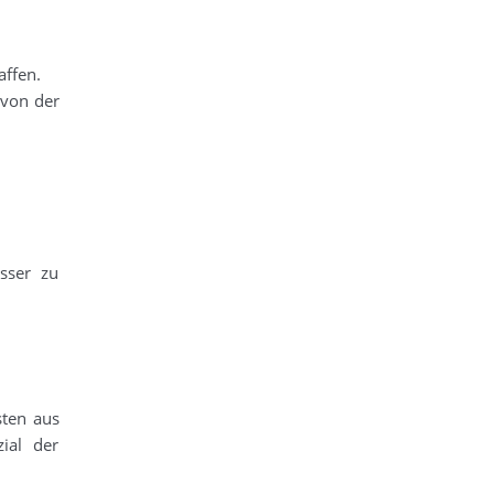
affen.
von der
sser zu
sten aus
ial der