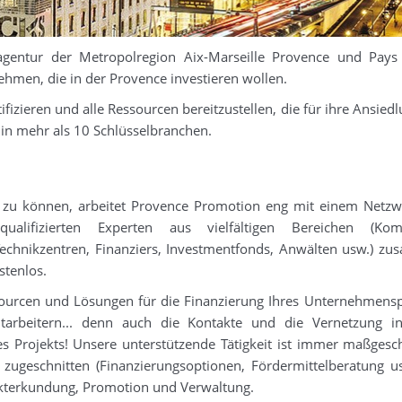
agentur der Metropolregion Aix-Marseille Provence und Pays 
ehmen, die in der Provence investieren wollen.
tifizieren und alle Ressourcen bereitzustellen, die für ihre Ansied
n in mehr als 10 Schlüsselbranchen.
 zu können, arbeitet Provence Promotion eng mit einem Netz
ualifizierten Experten aus vielfältigen Bereichen (Ko
echnikzentren, Finanziers, Investmentfonds, Anwälten usw.) z
stenlos.
sourcen und Lösungen für die Finanzierung Ihres Unternehmensp
tarbeitern... denn auch die Kontakte und die Vernetzung i
s Projekts! Unsere unterstützende Tätigkeit ist immer maßgesc
 zugeschnitten (Finanzierungsoptionen, Fördermittelberatung us
arkterkundung, Promotion und Verwaltung.