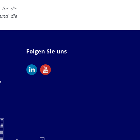
 für die
 und die
Folgen Sie uns
E