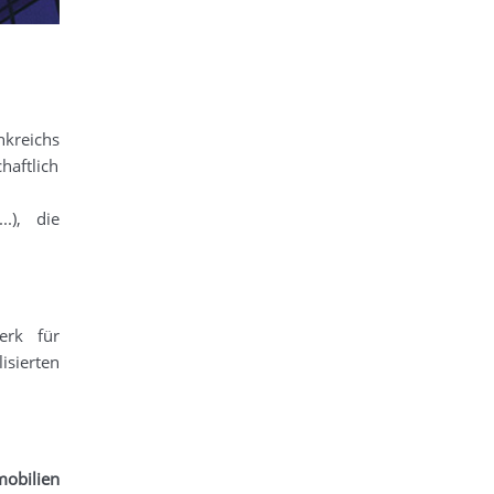
nkreichs
haftlich
.), die
erk für
isierten
obilien