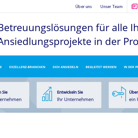
Über uns
Unser Team
Betreuungslösungen für alle I
Ansiedlungsprojekte
in der Pr
E
EXZELLENZ-BRANCHEN
SICH ANSIEDELN
BEGLEITET WERDEN
IN DER 
 Sie
Entwickeln Sie
Über
ternehmen
Ihr Unternehmen
ein