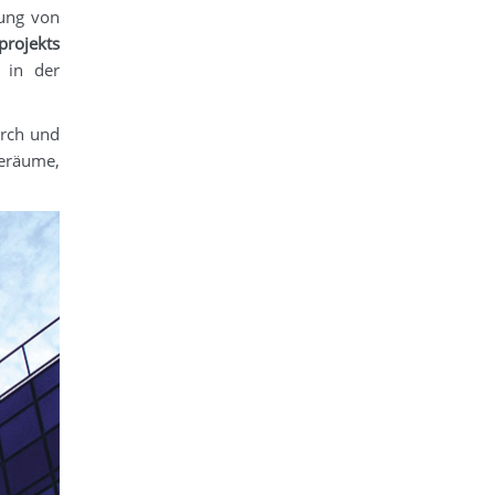
lung von
projekts
 in der
urch und
eräume,