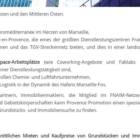
sien und den Mittleren Osten.
roméditerranée im Herzen von Marseille,
n-Provence, die eines der größten Dienstleistungszentren Fra
en und das TGV-Streckennetz bieten, und dies in einer landsc
pace-Arbeitsplätze
(wie Coworking-Angebote und Fablabs ..
ner Dienstleistungstätigkeit sind,
roßen Chemie- und Luftfahrtunternehmen,
ogistik in der Dynamik des Hafens Marseille-Fos.
Partnern, Immobilienmaklern, die Mitglied im FNAIM-Netzw
d Gebietskörperschaften kann Provence Promotion einen spezial
 Grundstücks- und Immobiliensuche zu finden.
hnittlichen Mieten und Kaufpreise von Grundstücken und Imm