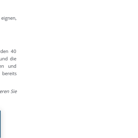
 eignen,
rden 40
 und die
ken und
 bereits
eren Sie