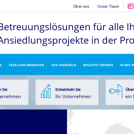
Über uns
Unser Team
Betreuungslösungen für alle I
Ansiedlungsprojekte
in der Pr
E
EXZELLENZ-BRANCHEN
SICH ANSIEDELN
BEGLEITET WERDEN
IN DER 
 Sie
Entwickeln Sie
Über
ternehmen
Ihr Unternehmen
ein